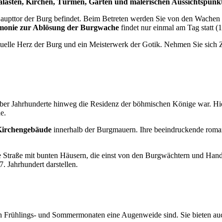
alästen, Kirchen, Türmen, Gärten und malerischen Aussichtspunk
upttor der Burg befindet. Beim Betreten werden Sie von den Wachen beg
monie zur Ablösung der Burgwache
findet nur einmal am Tag statt 
tuelle Herz der Burg und ein Meisterwerk der Gotik. Nehmen Sie sich Z
ber Jahrhunderte hinweg die Residenz der böhmischen Könige war. Hie
e.
e Kirchengebäude
innerhalb der Burgmauern. Ihre beeindruckende roma
 Straße mit bunten Häusern, die einst von den Burgwächtern und Han
. Jahrhundert darstellen.
en Frühlings- und Sommermonaten eine Augenweide sind. Sie bieten auch