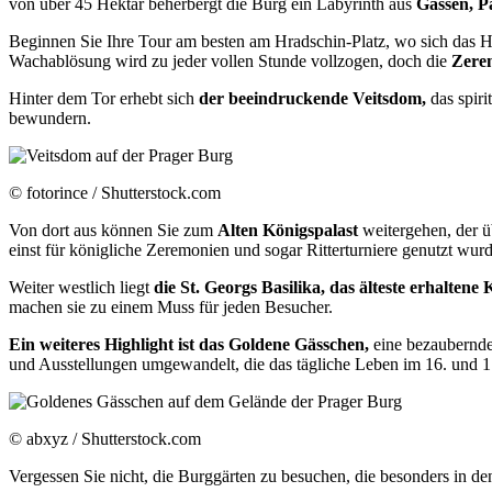
von über 45 Hektar beherbergt die Burg ein Labyrinth aus
Gassen, P
Beginnen Sie Ihre Tour am besten am Hradschin-Platz, wo sich das Ha
Wachablösung wird zu jeder vollen Stunde vollzogen, doch die
Zere
Hinter dem Tor erhebt sich
der beeindruckende Veitsdom,
das spiri
bewundern.
© fotorince / Shutterstock.com
Von dort aus können Sie zum
Alten Königspalast
weitergehen, der ü
einst für königliche Zeremonien und sogar Ritterturniere genutzt wurd
Weiter westlich liegt
die St. Georgs Basilika, das älteste erhalten
machen sie zu einem Muss für jeden Besucher.
Ein weiteres Highlight ist das Goldene Gässchen,
eine bezaubernde
und Ausstellungen umgewandelt, die das tägliche Leben im 16. und 17
© abxyz / Shutterstock.com
Vergessen Sie nicht, die Burggärten zu besuchen, die besonders in d