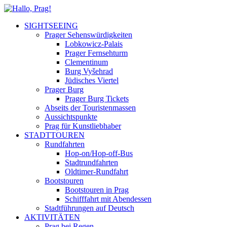
SIGHTSEEING
Prager Sehenswürdigkeiten
Lobkowicz-Palais
Prager Fernsehturm
Clementinum
Burg Vyšehrad
Jüdisches Viertel
Prager Burg
Prager Burg Tickets
Abseits der Touristenmassen
Aussichtspunkte
Prag für Kunstliebhaber
STADTTOUREN
Rundfahrten
Hop-on/Hop-off-Bus
Stadtrundfahrten
Oldtimer-Rundfahrt
Bootstouren
Bootstouren in Prag
Schifffahrt mit Abendessen
Stadtführungen auf Deutsch
AKTIVITÄTEN
Prag bei Regen