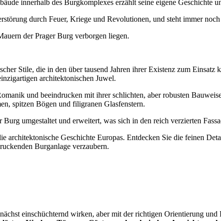
de innerhalb des Burgkomplexes erzählt seine eigene Geschichte und t
Zerstörung durch Feuer, Kriege und Revolutionen, und steht immer noch
Mauern der Prager Burg verborgen liegen.
ischer Stile, die in den über tausend Jahren ihrer Existenz zum Einsa
nzigartigen architektonischen Juwel.
 Romanik und beeindrucken mit ihrer schlichten, aber robusten Bauwei
n, spitzen Bögen und filigranen Glasfenstern.
urg umgestaltet und erweitert, was sich in den reich verzierten Fass
ie architektonische Geschichte Europas. Entdecken Sie die feinen Detai
ndruckenden Burganlage verzaubern.
chst einschüchternd wirken, aber mit der richtigen Orientierung und P