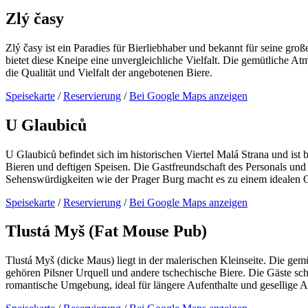
Zlý časy
Zlý časy ist ein Paradies für Bierliebhaber und bekannt für seine g
bietet diese Kneipe eine unvergleichliche Vielfalt. Die gemütliche 
die Qualität und Vielfalt der angebotenen Biere.
Speisekarte
/
Reservierung
/
Bei Google Maps anzeigen
U Glaubiců
U Glaubiců befindet sich im historischen Viertel Malá Strana und ist
Bieren und deftigen Speisen. Die Gastfreundschaft des Personals und
Sehenswürdigkeiten wie der Prager Burg macht es zu einem idealen Or
Speisekarte
/
Reservierung
/
Bei Google Maps anzeigen
Tlustá Myš (Fat Mouse Pub)
Tlustá Myš (dicke Maus) liegt in der malerischen Kleinseite. Die ge
gehören Pilsner Urquell und andere tschechische Biere. Die Gäste schä
romantische Umgebung, ideal für längere Aufenthalte und gesellige 