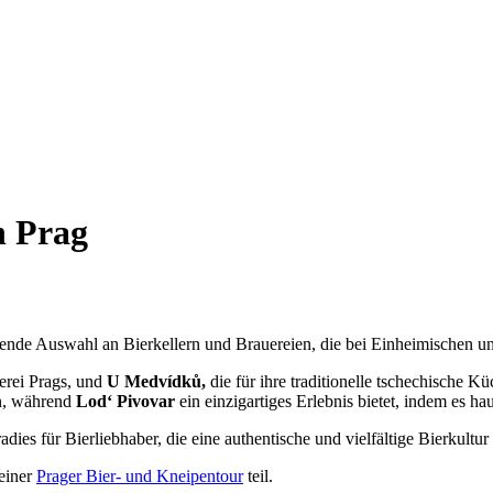
n Prag
uckende Auswahl an Bierkellern und Brauereien, die bei Einheimischen un
uerei Prags, und
U Medvídků,
die für ihre traditionelle tschechische K
en, während
Lod‘ Pivovar
ein einzigartiges Erlebnis bietet, indem es h
dies für Bierliebhaber, die eine authentische und vielfältige Bierkultu
einer
Prager Bier- und Kneipentour
teil.