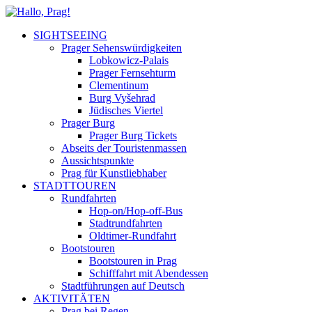
SIGHTSEEING
Prager Sehenswürdigkeiten
Lobkowicz-Palais
Prager Fernsehturm
Clementinum
Burg Vyšehrad
Jüdisches Viertel
Prager Burg
Prager Burg Tickets
Abseits der Touristenmassen
Aussichtspunkte
Prag für Kunstliebhaber
STADTTOUREN
Rundfahrten
Hop-on/Hop-off-Bus
Stadtrundfahrten
Oldtimer-Rundfahrt
Bootstouren
Bootstouren in Prag
Schifffahrt mit Abendessen
Stadtführungen auf Deutsch
AKTIVITÄTEN
Prag bei Regen