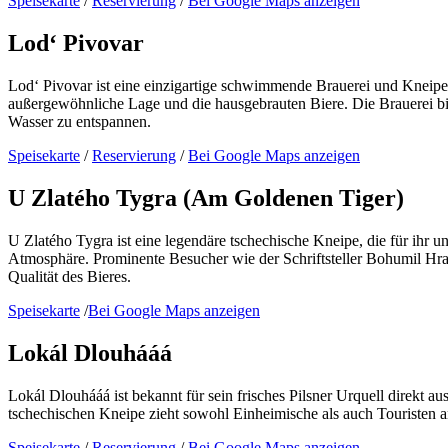
Speisekarte
/
Reservierung
/
Bei Google Maps anzeigen
Lod‘ Pivovar
Lod‘ Pivovar ist eine einzigartige schwimmende Brauerei und Kneipe 
außergewöhnliche Lage und die hausgebrauten Biere. Die Brauerei biet
Wasser zu entspannen.
Speisekarte
/
Reservierung
/
Bei Google Maps anzeigen
U Zlatého Tygra (Am Goldenen Tiger)
U Zlatého Tygra ist eine legendäre tschechische Kneipe, die für ihr un
Atmosphäre. Prominente Besucher wie der Schriftsteller Bohumil Hra
Qualität des Bieres.
Speisekarte
/
Bei Google Maps anzeigen
Lokál Dlouhááá
Lokál Dlouhááá ist bekannt für sein frisches Pilsner Urquell direkt 
tschechischen Kneipe zieht sowohl Einheimische als auch Touristen a
Speisekarte
/
Reservierung
/
Bei Google Maps anzeigen