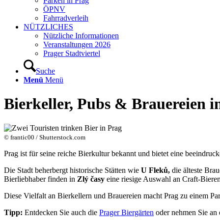
Parken in Prag
ÖPNV
Fahrradverleih
NÜTZLICHES
Nützliche Informationen
Veranstaltungen 2026
Prager Stadtviertel
Suche
Menü
Menü
Bierkeller, Pubs
&
Brauereien i
© frantic00 / Shutterstock.com
Prag ist für seine reiche Bierkultur bekannt und bietet eine beeindr
Die Stadt beherbergt historische Stätten wie
U Fleků,
die älteste Bra
Bierliebhaber finden in
Zlý časy
eine riesige Auswahl an Craft-Bier
Diese Vielfalt an Bierkellern und Brauereien macht Prag zu einem Para
Tipp:
Entdecken Sie auch die
Prager Biergärten
oder nehmen Sie an 